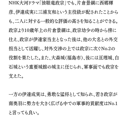
NHK大河ドラマ「独眼竜政宗」でも、片倉景綱に西郷輝
彦、伊達成実に三浦友和という主役級が配されたことから
も、二人に対する一般的な評価の高さを知ることができる。
政宗より10歳年上の片倉景綱は、政宗幼少の時から傍に
仕え、政宗が伊達家当主となった後は、他の大名との外交
担当として活躍し、対外交渉の上では政宗に次ぐNo.2の
役割を果たした。また、大森城（福島市）、後には亘理城、白
石城という重要城館の城主に任じられ、軍事面でも政宗を
支えた。
一方の伊達成実は、勇敢な猛将として知られ、若き政宗が
南奥羽に勢力を大きく広げる中での軍事的貢献度はNo.1
と言っても良い。