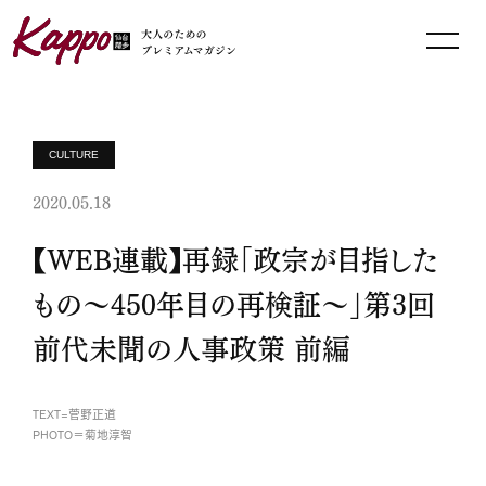
CULTURE
2020.05.18
【WEB連載】再録「政宗が目指した
もの～450年目の再検証～」第3回
前代未聞の人事政策 前編
TEXT=菅野正道
PHOTO＝菊地淳智