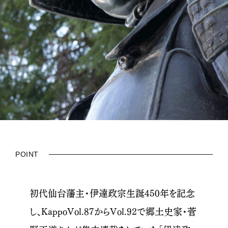
POINT
初代仙台藩主・伊達政宗生誕450年を記念
し、KappoVol.87からVol.92で郷土史家・菅