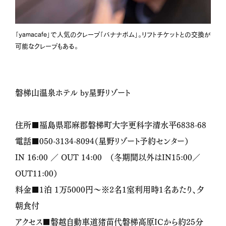
「yamacafe」で人気のクレープ「バナナボム」。リフトチケットとの交換が
可能なクレープもある。
磐梯山温泉ホテル by星野リゾート
住所■福島県耶麻郡磐梯町大字更科字清水平
6838-68
電話■
050-3134-8094
（星野リゾート予約センター）
IN 16:00
／
OUT 14:00
（冬期間以外は
IN15:00
／
OUT
11:00
）
料金■
1
泊
1
万
5000
円〜※
2
名
1
室利用時
1
名あたり、夕
朝食付
アクセス■磐越自動車道猪苗代磐梯高原
IC
から約
25
分