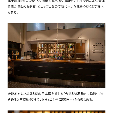
郷土料理の「こづゆ」や、味噌で食べる炉端焼き、手打ちそばなど、会津
名物が楽しめる夕食。ビュッフェなので気に入った味を心ゆくまで食べ
られる。
会津地方にある３３蔵の日本酒を揃える「会津SAKE Bar」。季節ものも
含めると常時約40種で、おちょこ１杯（200円～）から楽しめる。