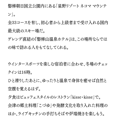
磐梯朝日国立公園内にある「星野リゾート ネコマ マウンテ
ン」。
全
33
コースを有し、初心者から上級者まで受け入れる国内
最大級のスキー場だ。
ゲレンデ直結の『磐梯山温泉ホテル』は、この場所ならでは
の味で訪れる人をもてなしてくれる。
ウインタースポーツを楽しむ宿泊者に合わせ、冬場のチェッ
クインは
16
時。
ひと滑りしたあとに、ゆったりと温泉で身体を癒せば自然と
空腹を覚えるはず。
夕食はビュッフェスタイルのレストラン「
kisse
・
kisse
」で。
会津の郷土料理「こづゆ」や発酵文化を取り入れた料理の
ほか、ライブキッチンの手打ちそばや炉端焼きを楽しもう。