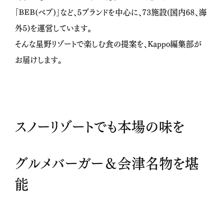
「
BEB(
ベブ
)
」など、
5
ブランドを中心に、
73
施設
(
国内
68
、海
外
5)
を運営しています。
そんな星野リゾートで楽しむ食の提案を、Kappo編集部が
お届けします。
スノーリゾートでも本場の味を
グルメバーガー＆会津名物を堪
能