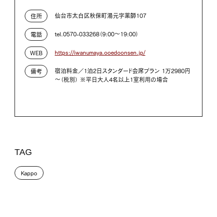
仙台市太白区秋保町湯元字薬師107
住所
tel.0570-033268（9:00～19:00）
電話
https://iwanumaya.ooedoonsen.jp/
WEB
宿泊料金／1泊2日スタンダード会席プラン 1万2980円
備考
～（税別） ※平日大人4名以上1室利用の場合
TAG
Kappo