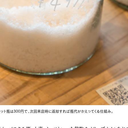
ジット瓶は300円で、次回来店時に返却すれば瓶代がかえってくる仕組み。