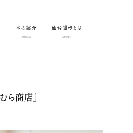
本の紹介
仙台闊歩とは
S
BOOKS
ABOUT
ゆむら商店』