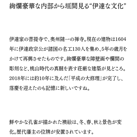
絢爛豪華な内部から垣間見る“伊達な文化”
伊達家の菩提寺で、奥州随一の禅寺。現在の建物は1604
年に伊達政宗公が諸国の名工130人を集め、5年の歳月を
かけて再興させたものです。絢爛豪華な障壁画や欄間の
彫刻など、桃山時代の真髄を表す荘厳な建築が見どころ。
2018年には約10年に及んだ「平成の大修理」が完了し、
落慶を迎えたのも記憶に新しいですね。
鮮やかな孔雀が描かれた襖絵は、冬、春、秋と景色が変
化。歴代藩主の位牌が安置されています。