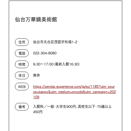
仙台万華鏡美術館
仙台市太白区茂庭字松場1-2
住所
022-304-8080
電話
9:30～17:00（最終入館16:30）
時間
無休
休日
https://sendai-experience.com/ja/ex/1185?utm_sour
WEB
ce=kappo&utm_medium=qrcode&utm_campaign=202
109
入館料／一般・大学生900円、高校生以下・70歳以上
備考
450円