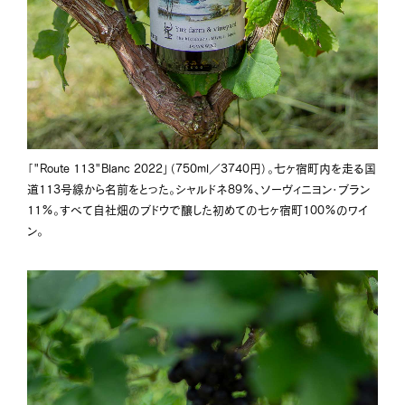
「"Route 113"Blanc 2022」（750ml／3740円）。七ヶ宿町内を走る国
道113号線から名前をとった。シャルドネ89%、ソーヴィニヨン・ブラン
11%。すべて自社畑のブドウで醸した初めての七ヶ宿町100%のワイ
ン。