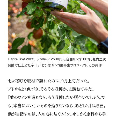
「Cidre Brut 2022」（750ml／2530円）。自園リンゴ100％、瓶内二次
発酵で仕上げた辛口。「七ヶ宿 リンゴ園再生プロジェクト」との共作
七ヶ宿町を取材で訪れたのは、９月上旬だった。
ブドウもよく色づき、そろそろ収穫か、と訪ねてみた。
「並のワインを造るなら、もう収穫したい頃合いでしょう。で
も、本当においしいものを造りたいなら、あと１カ月は必要。
僕が目指すのは、人の心に届くワイン。せっかく原料から手