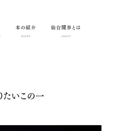
本の紹介
仙台闊歩とは
S
BOOKS
ABOUT
りたいこの一