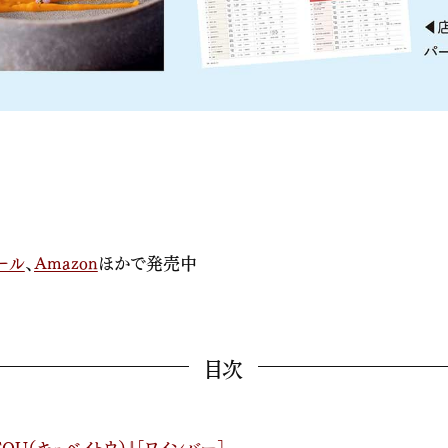
ール
、
Amazon
ほかで発売中
目次
TOU
（キュベイトウ）
』
［ワインバー］