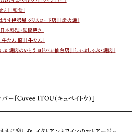
せと』
［和食］
はうす伊勢屋 クリスロード店』
［炭火焼］
［日本料理・鉄板焼き］
 牛たん 直』
［牛たん］
ゃぶ 焼肉のいとう ヨドバシ仙台店』
［しゃぶしゃぶ・焼肉］
『Cuvee ITOU（キュベイトウ）』
ままに楽しむ、イタリアンとワインのマリアージュ