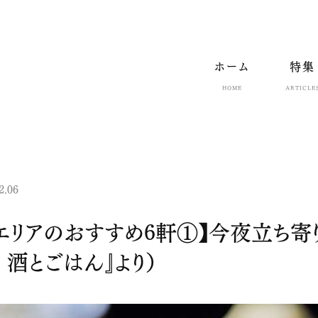
ホーム
特集
HOME
ARTICLE
2.06
エリアのおすすめ6軒①】今夜立ち寄
 酒とごはん』より）