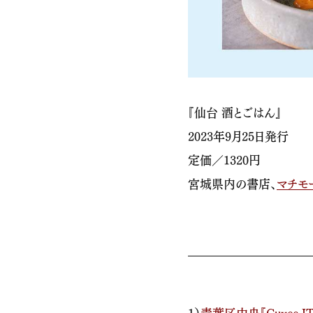
『仙台 酒とごはん』
2023年9月25日発行
定価／1320円
宮城県内の書店、
マチモ
1）
青葉区中央
『Cuvee I