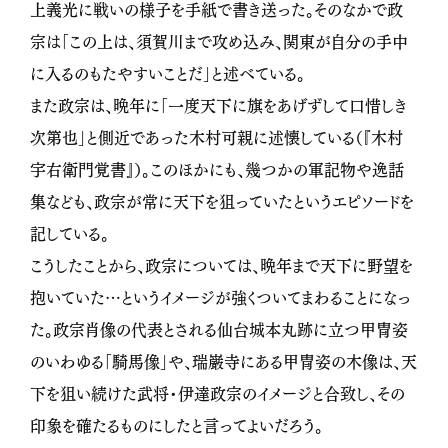
上義光に戦いの様子を手紙で書き送った。そのなかで政
宗は「この上は、須賀川まで攻め込み、関東が自分の手中
に入るのもたやすいことだ」と述べている。
また政宗は、晩年に「一度天下に旗をあげずして口惜しき
次第也」と側近であった木村可親に述懐している（『木村
宇右衛門覚書』）。このほかにも、幾つかの軍記物や逸話
集なども、政宗が常に天下を狙っていたというエピソードを
記している。
こうしたことから、政宗については、晩年まで天下に野望を
抱いていた…というイメージが強くついてまわることになっ
た。政宗肖像の代表とされる仙台城本丸跡に立つ甲冑姿
のいわゆる「騎馬像」や、瑞巌寺にある甲冑姿の木像は、天
下を狙い続けた武将・伊達政宗のイメージと合致し、その
印象を確たるものにしたと言ってよいだろう。