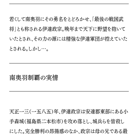
若くして南奥羽にその勇名をとどろかせ、「最後の戦国武
将」とも称される伊達政宗。晩年まで天下に野望を抱いて
いたとされ、その力の源には精強な伊達軍団が控えていた
とされる。しかし…。
南奥羽制覇の実情
天正一三（一五八五）年、伊達政宗は安達郡東部にある小
手森城（福島県二本松市）を攻め落とし、城兵らを皆殺し
にした。完全勝利の昂揚感のなか、政宗は母の兄である最