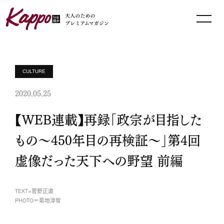
CULTURE
2020.05.25
【WEB連載】再録「政宗が目指した
もの～450年目の再検証～」第4回
虚像だった天下への野望 前編
TEXT=菅野正道
PHOTO＝菊地淳智