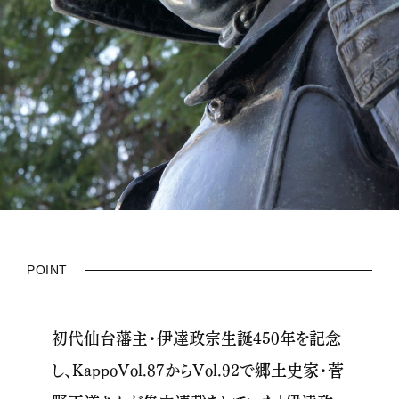
POINT
初代仙台藩主・伊達政宗生誕450年を記念
し、KappoVol.87からVol.92で郷土史家・菅