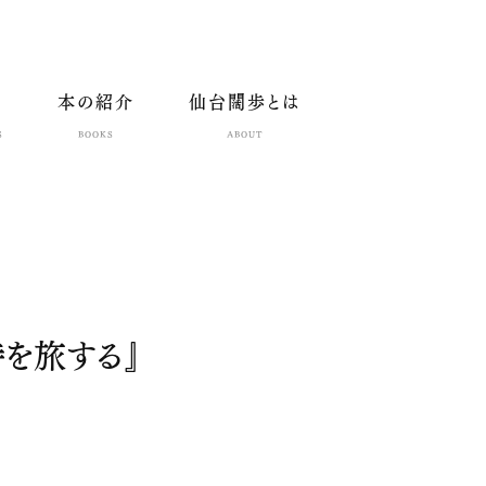
本の紹介
仙台闊歩とは
S
BOOKS
ABOUT
を旅する』