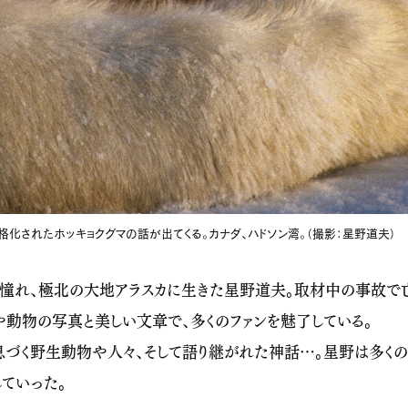
格化されたホッキョクグマの話が出てくる。カナダ、ハドソン湾。（撮影：星野道夫）
憧れ、極北の大地アラスカに生きた星野道夫。取材中の事故で亡
や動物の写真と美しい文章で、多くのファンを魅了している。
息づく野生動物や人々、そして語り継がれた神話…。星野は多くの
ていった。