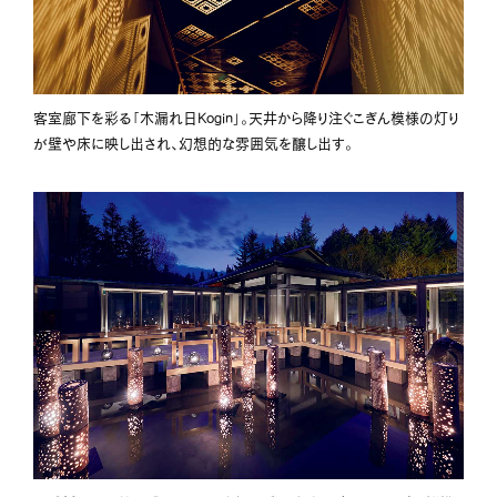
客室廊下を彩る「木漏れ日Kogin」。天井から降り注ぐこぎん模様の灯り
が壁や床に映し出され、幻想的な雰囲気を醸し出す。