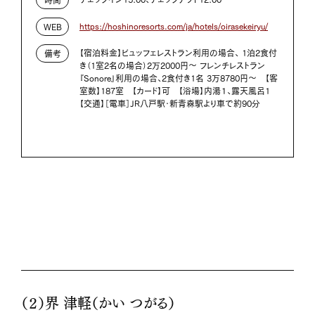
https://hoshinoresorts.com/ja/hotels/oirasekeiryu/
WEB
【宿泊料金】ビュッフェレストラン利用の場合、 1泊2食付
備考
き（1室2名の場合）2万2000円～ フレンチレストラン
『Sonore』利用の場合、2食付き1名 3万8780円～ 【客
室数】187室 【カード】可 【浴場】内湯１、露天風呂1
【交通】［電車］JR八戸駅・新青森駅より車で約90分
（２）界 津軽（かい つがる）