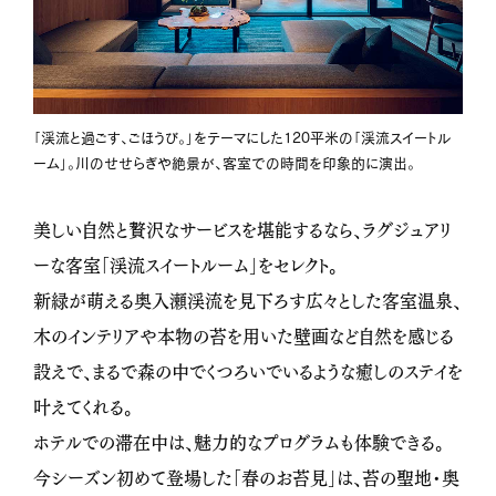
「渓流と過ごす、ごほうび。」をテーマにした120平米の「渓流スイートル
ーム」。川のせせらぎや絶景が、客室での時間を印象的に演出。
美しい自然と贅沢なサービスを堪能するなら、ラグジュアリ
ーな客室「渓流スイートルーム」をセレクト。
新緑が萌える奥入瀬渓流を見下ろす広々とした客室温泉、
木のインテリアや本物の苔を用いた壁画など自然を感じる
設えで、まるで森の中でくつろいでいるような癒しのステイを
叶えてくれる。
ホテルでの滞在中は、魅力的なプログラムも体験できる。
今シーズン初めて登場した「春のお苔見」は、苔の聖地・奥