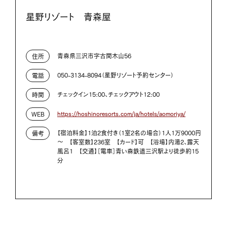
星野リゾート 青森屋
青森県三沢市字古間木山56
住所
050-3134-8094（星野リゾート予約センター）
電話
チェックイン15:00、チェックアウト12:00
時間
https://hoshinoresorts.com/ja/hotels/aomoriya/
WEB
【宿泊料金】1泊2食付き（1室2名の場合）1人1万9000円
備考
～ 【客室数】236室 【カード】可 【浴場】内湯2、露天
風呂1 【交通】［電車］青い森鉄道三沢駅より徒歩約15
分