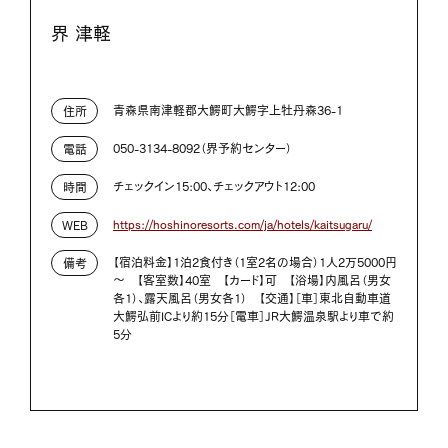
界 津軽
青森県南津軽郡大鰐町大鰐字上牡丹森36-1
住所
050-3134-8092（界予約センター）
電話
チェックイン15:00、チェックアウト12:00
時間
https://hoshinoresorts.com/ja/hotels/kaitsugaru/
WEB
【宿泊料金】1泊2食付き（1室2名の場合）1人2万5000円
備考
～ 【客室数】40室 【カード】可 【浴場】内風呂（男女
各1）、露天風呂（男女各1） 【交通】［車］東北自動車道
大鰐弘前ICより約15分［電車］JR大鰐温泉駅より車で約
5分