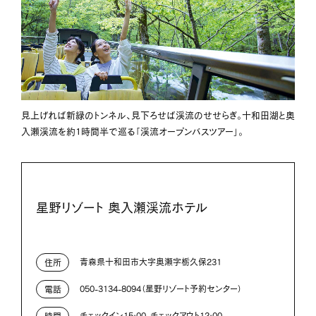
見上げれば新緑のトンネル、見下ろせば渓流のせせらぎ。十和田湖と奥
入瀬渓流を約1時間半で巡る「渓流オープンバスツアー」。
星野リゾート 奥入瀬渓流ホテル
青森県十和田市大字奥瀬字栃久保231
住所
050-3134-8094（星野リゾート予約センター）
電話
チェックイン15:00、チェックアウト12:00
時間