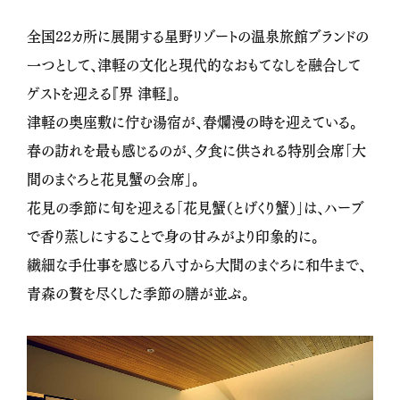
全国22カ所に展開する星野リゾートの温泉旅館ブランドの
一つとして、津軽の文化と現代的なおもてなしを融合して
ゲストを迎える『界 津軽』。
津軽の奥座敷に佇む湯宿が、春爛漫の時を迎えている。
春の訪れを最も感じるのが、夕食に供される特別会席「大
間のまぐろと花見蟹の会席」。
花見の季節に旬を迎える「花見蟹（とげくり蟹）」は、ハーブ
で香り蒸しにすることで身の甘みがより印象的に。
繊細な手仕事を感じる八寸から大間のまぐろに和牛まで、
青森の贅を尽くした季節の膳が並ぶ。