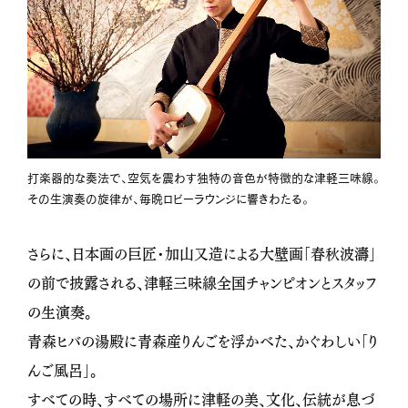
打楽器的な奏法で、空気を震わす独特の音色が特徴的な津軽三味線。
その生演奏の旋律が、毎晩ロビーラウンジに響きわたる。
さらに、日本画の巨匠・加山又造による大壁画「春秋波濤」
の前で披露される、津軽三味線全国チャンピオンとスタッフ
の生演奏。
青森ヒバの湯殿に青森産りんごを浮かべた、かぐわしい「り
んご風呂」。
すべての時、すべての場所に津軽の美、文化、伝統が息づ