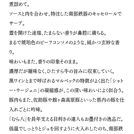
煮詰めて。
ソースと肉を合わせ、特注した南部鉄器のキャセロールで
サーブ。
蓋を開けた途端、たまらない香りが鼻腔に満ちる。
まるで琥珀色のビーフコンソメのような、純かつ玄妙な香
り。
味わいもまた、香りの印象そのまま。
濃厚だが雑味なく、ひたすら牛の旨みに収束していく。
黒ワインとまで呼ばれるマルベックの特徴がよく出た「シャト
ー・ウージェニ」の凝縮感が、この深い味わいによく似合う。
豚肉もまた、佐助豚や館ヶ森高原豚といった県内の豚を仕
入れごとに吟味。
「むら八」を長年支える目利きの達人もお墨付きの逸品だ。
低温でしっとりとジュを回すように火入れしたのち、南部鉄