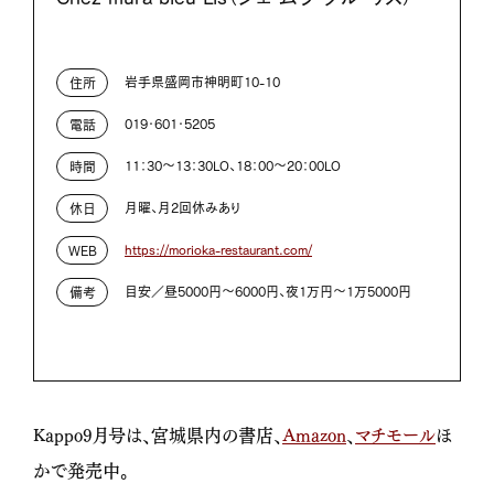
岩手県盛岡市神明町10-10
住所
019・601・5205
電話
11：30～13：30LO、18：00～20：00LO
時間
月曜、月2回休みあり
休日
https://morioka-restaurant.com/
WEB
目安／昼5000円～6000円、夜1万円～1万5000円
備考
Kappo9月号は、宮城県内の書店、
Amazon
、
マチモール
ほ
かで発売中。