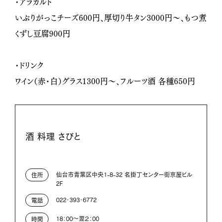
・アラカルト
いぶりがっこチーズ600円、厚切り牛タン3000円～、もつ煮
くずし豆腐900円
・ドリンク
ワイン（赤・白）グラス1300円～、フルーツ酒 各種650円
酒 料理 さびと
仙台市青葉区中央1-8-32 名掛丁センター街京屋ビル
住所
2F
022・393・6772
電話
18：00～翌２：00
時間