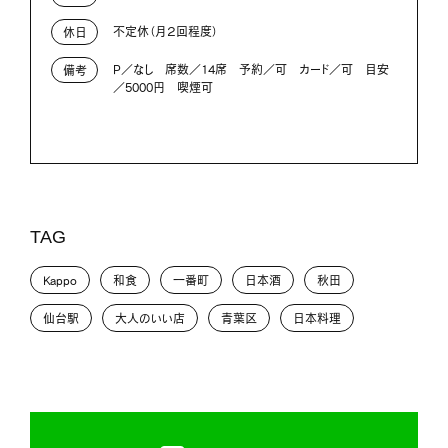
不定休（月２回程度）
休日
P／なし 席数／14席 予約／可 カード／可 目安
備考
／5000円 喫煙可
TAG
Kappo
和食
一番町
日本酒
秋田
仙台駅
大人のいい店
青葉区
日本料理