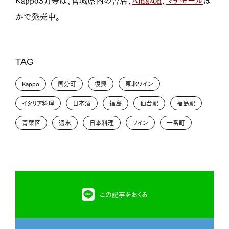
かで発売中。
TAG
Kappo
国分町
復興
東北ワイン
イタリア料理
日本酒
福島
仙台駅
福島駅
青葉区
週末
日本料理
ワイン
一番町
この記事をおくる