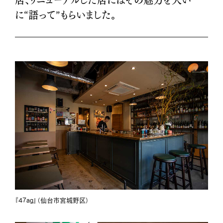
に“語って”もらいました。
『47ag』（仙台市宮城野区）