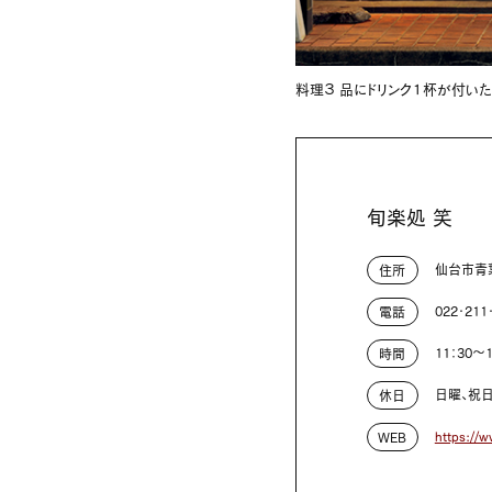
料理３ 品にドリンク１杯が付いた
旬楽処 笑
仙台市青葉
住所
022・211
電話
11：30～
時間
日曜、祝日
休日
https://w
WEB