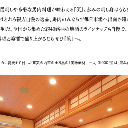
刺しや多彩な馬肉料理が味わえる『笑』。赤みの刺し身はもちろ
ーはどれも親方自慢の逸品。馬肉のみならず毎日市場へ出向き確
だ。全国から集めた約40銘柄の地酒のラインナップも自慢で、１
料理と美酒で盛り上がるならぜひ『笑』へ。
のに蕎麦まで付いた充実の内容の全８品の「美味素材コース」（5000円）は、飲み放