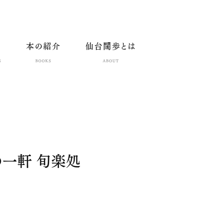
本の紹介
仙台闊歩とは
S
BOOKS
ABOUT
めの一軒 旬楽処