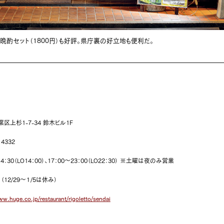
晩酌セット（1800円）も好評。県庁裏の好立地も便利だ。
区上杉1-7-34 鈴木ビル1F
・4332
14：30（LO14：00）、17：00～23：00（LO22：30） ※土曜は夜のみ営業
（12/29～１/5は休み）
ww.huge.co.jp/restaurant/rigoletto/sendai