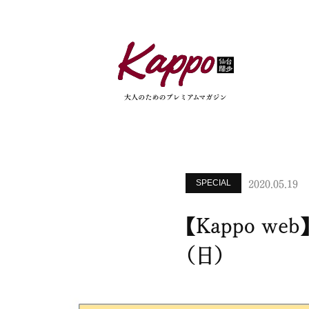
2020.05.19
SPECIAL
【Kappo w
（日）