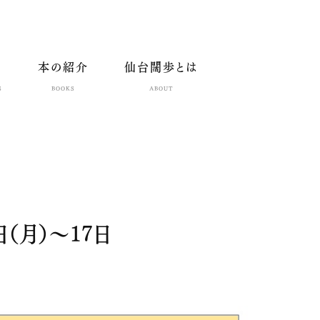
本の紹介
仙台闊歩とは
S
BOOKS
ABOUT
日（月）～17日