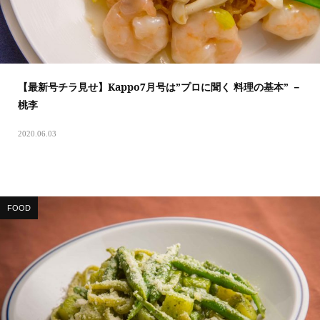
【最新号チラ見せ】Kappo7月号は”プロに聞く 料理の基本” －
桃李
2020.06.03
FOOD